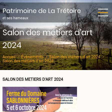
Aller
au
Patrimoine de La Trétoire
contenu
et ses hameaux
principal
Salon des métiers d'art
2024
Accueil
Évènements
Salon des métiers d'art 2024
Salon des métiers d'art 2024
SALON DES METIERS D'ART 2024