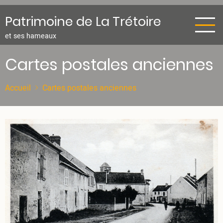
Aller
au
Patrimoine de La Trétoire
contenu
et ses hameaux
principal
Cartes postales anciennes
Accueil
Cartes postales anciennes