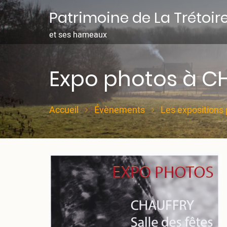
Aller
Patrimoine de La Trétoir
au
contenu
et ses hameaux
principal
Expo photos à CH
Accueil
Évènements
Les expositions