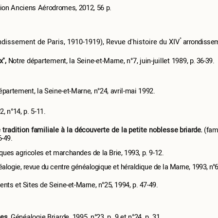
ion Anciens Aérodromes, 2012, 56 p.
°
dissement de Paris, 1910-1919), Revue d'histoire du XIV
arrondisse
x",
Notre département, la Seine-et-Marne, n°7, juin-juillet 1989,
p. 36-39.
épartement, la Seine-et-Marne, n°24, avril-mai 1992.
, n°14, p. 5-11.
radition familiale à la découverte de la petite noblesse
briarde.
(fam
6-49.
iques agricoles et marchandes de la Brie, 1993, p. 9-12.
ogie, revue du centre généalogique et héraldique de la Marne,
1993, n°6
s et Sites de Seine-et-Marne, n°25, 1994, p. 47-49.
tes,
Généalogie Briarde, 1995, n°23, p. 9 et n°24, p. 31.