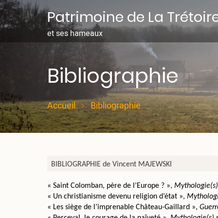
Aller
Patrimoine de La Trétoir
au
contenu
et ses hameaux
principal
Bibliographie
Accueil
Bibliographie
BIBLIOGRAPHIE de Vincent MAJEWSKI
« Saint Colomban, père de l’Europe ? », 
Mythologie(s)
« Un christianisme devenu religion d’état », 
Mythologi
« Les siège de l’imprenable Château-Gaillard », 
Guerre
« Perceval, le courage de la naïveté », 
Mythologie(s) 