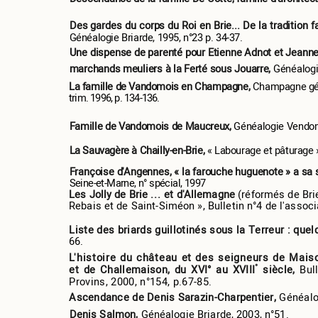
Des gardes du corps du Roi en Brie... De la tradition 
Généalogie Briarde, 1995, n°23 p. 34-37.
Une dispense de parenté pour Etienne Adnot et Jeanne
marchands meuliers à la Ferté sous Jouarre,
Généalogie
La famille de Vandomois en Champagne,
Champagne géné
trim. 1996, p. 134-136.
Famille de Vandomois de Maucreux,
Généalogie Vendomo
La Sauvagère à Chailly-en-Brie,
« Labourage et pâturage »
Françoise d'Angennes, « la farouche huguenote » a sa 
Seine-et-Marne, n° spécial, 1997
Les Jolly de Brie
...
et d'Allemagne
(réformés de Bri
Rebais et de Saint-Siméon », Bulletin n°4 de l'associ
Liste des briards guillotinés sous la Terreur : q
66.
L'histoire du château et des seigneurs de Maiso
°
et de Challemaison, du XVI° au XVIII
siècle,
Bul
Provins, 2000, n°154, p.67-85.
Ascendance de Denis Sarazin-Charpentier,
Généalog
Denis Salmon,
Généalogie Briarde, 2003, n°51.