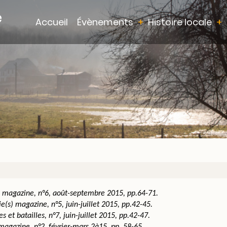
e
Main
Accueil
Évènements
Histoire locale
navigation
 magazine, n°6, août-septembre 2015, pp.64-71.
e(s) magazine, n°5, juin-juillet 2015, pp.42-45.
s et batailles, n°7, juin-juillet 2015, pp.42-47.
magazine, n°2, février-mars 2à15, pp. 58-65.