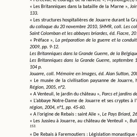
« Les Britanniques dans la bataille de la Marne », 
Joi
133.
« Les structures hospitalières de Jouarre durant la G
du colloque du 20 novembre 2010, SHMR, coll. Les col
Saint Colomban et les abbayes briardes, éd. Fiacre, 20
« Préface », 
La préparation de la guerre et la conduit
2009, pp. 9-12.
Les Britanniques dans la Grande Guerre, de la Belgique
Les Britanniques dans la Grande Guerre, septembre 191
104 p.
Jouarre, coll. Mémoire en Images, éd. Alan Sutton, 200
« Le musée de la civilisation paysanne de Jouarre, hi
Région, 2005, n°2.
« A Venteuil, le jardin du château », 
Parcs et jardins d
« L’abbaye Notre-Dame de Jouarre et ses cryptes à 
région, 2004, n°1, pp. 45-60.
« A l’origine de Rebais : saint Aile », 
Le Pays Briard, 2
« Les Jussieu à Jouarre, au château de Venteuil », 
Bul
153.
« De Rebais à Faremoutiers : Législation monastique 