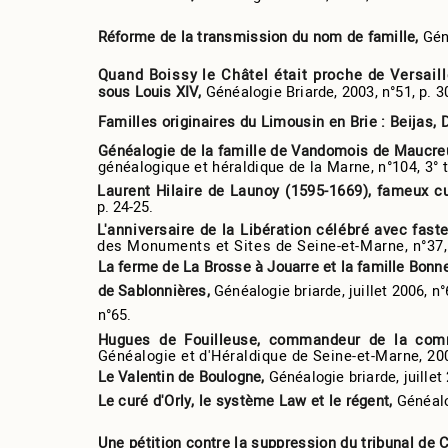
Réforme de la transmission du nom de famille,
Gén
Quand Boissy le Châtel était proche de Versaille
sous Louis XIV,
Généalogie Briarde, 2003, n°51, p. 3
Familles originaires du Limousin en Brie : Beijas
Généalogie de la famille de Vandomois de Maucr
généalogique et héraldique de la Marne, n°104, 3° 
Laurent Hilaire de Launoy (1595-1669), fameux 
p. 24-25.
L'anniversaire de la Libération célébré avec fas
des Monuments et Sites de Seine-et-Marne, n°37, 
La ferme de La Brosse à Jouarre et la famille Bonn
de Sablonnières,
Généalogie briarde, juillet 2006, n
n°65.
Hugues de Fouilleuse, commandeur de la co
Généalogie et d'Héraldique de Seine-et-Marne, 2006
Le Valentin de Boulogne,
Généalogie briarde, juillet
Le curé d'Orly, le système Law et le régent,
Généalo
Une pétition contre la suppression du tribunal d