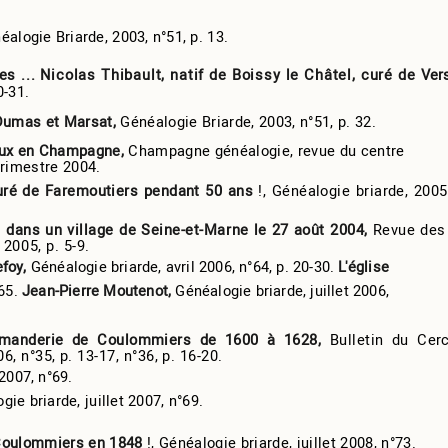
éalogie Briarde, 2003, n°51, p. 13.
s ... Nicolas Thibault, natif de Boissy le Châtel, curé de
Vers
0-31.
, Dumas et Marsat,
Généalogie Briarde, 2003, n°51, p. 32.
eux en Champagne,
Champagne généalogie, revue du centre
trimestre 2004.
curé de Faremoutiers pendant 50 ans
!, Généalogie briarde, 200
te dans un village de Seine-et-Marne le 27 août 2004,
Revue des
2005, p. 5-9.
efoy,
Généalogie briarde, avril 2006, n°64, p. 20-30.
L'église
°65.
Jean-Pierre Moutenot,
Généalogie briarde, juillet 2006,
mmanderie de Coulommiers de 1600 à 1628,
Bulletin du Cer
, n°35, p. 13-17, n°36, p. 16-20.
 2007, n°69.
gie briarde, juillet 2007, n°69.
e Coulommiers en 1848
!, Généalogie briarde, juillet 2008, n°73.