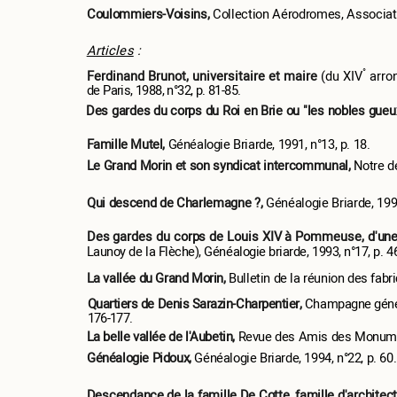
Coulommiers-Voisins,
Collection Aérodromes, Associat
Articles
:
°
Ferdinand Brunot, universitaire et maire
(du XIV
arron
de Paris, 1988, n°32, p. 81-85.
Des gardes du corps du Roi en Brie ou "les nobles gueu
Famille Mutel,
Généalogie Briarde, 1991, n°13, p. 18.
Le Grand Morin et son syndicat intercommunal,
Notre d
Qui descend de Charlemagne ?,
Généalogie Briarde, 1992
Des gardes du corps de Louis XIV à Pommeuse, d'une t
Launoy de la Flèche), Généalogie briarde, 1993, n°17, p. 4
La vallée du Grand Morin,
Bulletin de la réunion des fabr
Quartiers de Denis Sarazin-Charpentier,
Champagne généal
176-177.
La belle vallée de l'Aubetin,
Revue des Amis des Monument
Généalogie Pidoux,
Généalogie Briarde, 1994, n°22, p. 60.
Descendance de la famille De Cotte, famille d'architec