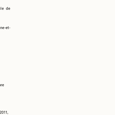
cle de
ne-et-
bre
2011,