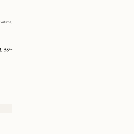
 volume, 
1, 56
ème