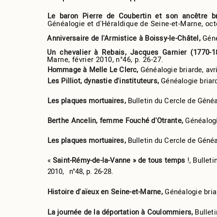
Le baron Pierre de Coubertin et son ancêtre br
Généalogie et d'Héraldique de Seine-et-Marne, octo
Anniversaire de l'Armistice à Boissy-le-Châtel,
Géné
Un chevalier à Rebais, Jacques Garnier (1770-
Marne, février 2010, n°46, p. 26-27.
Hommage à Melle Le Clerc,
Généalogie briarde, avri
Les Pilliot, dynastie d'instituteurs,
Généalogie briard
Les plaques mortuaires,
Bulletin du Cercle de Généa
Berthe Ancelin, femme Fouché d'Otrante,
Généalogie
Les plaques mortuaires,
Bulletin du Cercle de Généa
«
Saint-Rémy-de-la-Vanne » de tous temps
!, Bullet
2010,
n°48, p. 26-28.
Histoire d'aïeux en Seine-et-Marne,
Généalogie briar
La journée de la déportation à Coulommiers,
Bullet