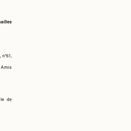
ailles
5,
n°61,
 Amis
cle de