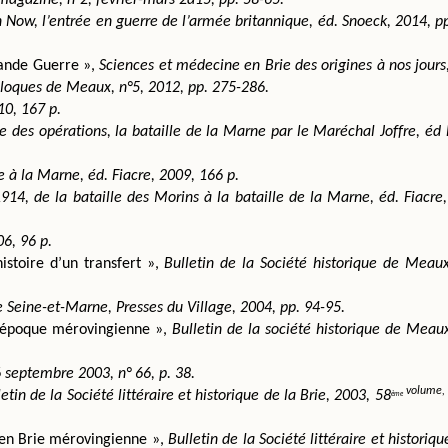
n Now, l’entrée en guerre de l’armée britannique, éd. Snoeck, 2014, p
rande Guerre »,
 Sciences et médecine en Brie des origines à nos jours,
loques de Meaux, n°5, 2012, pp. 275-286.
10, 167 p.
e des opérations, la bataille de la Marne par le Maréchal Joffre, éd F
 à la Marne, éd. Fiacre, 2009, 166 p.
4, de la bataille des Morins à la bataille de la Marne, éd. Fiacre,
6, 96 p.
stoire d’un transfert », 
Bulletin de la Société historique de Meaux
e Seine-et-Marne, Presses du Village, 2004, pp. 94-95.
l’époque mérovingienne », 
Bulletin de la société historique de Meaux
6 septembre 2003, n° 66, p. 38.
 volume,
letin de la Société littéraire et historique de la Brie, 2003, 58
ème
en Brie mérovingienne », 
Bulletin de la Société littéraire et historique