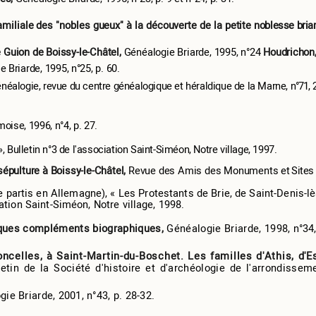
familiale des "nobles gueux" à la découverte de la petite
noblesse briar
 Guion de Boissy-le-Châtel,
Généalogie Briarde, 1995, n°24
Houdrichon
 Briarde, 1995, n°25, p. 60.
alogie, revue du centre généalogique et héraldique de la Marne,
n°71, 
ise, 1996, n°4, p. 27.
, Bulletin n°3 de l'association Saint-Siméon, Notre village, 1997.
sépulture à Boissy-le-Châtel,
Revue des Amis des Monuments
et Sites
e partis en Allemagne), « Les Protestants de Brie, de Saint-Denis-lè
ation Saint-Siméon, Notre village, 1998.
uelques compléments biographiques,
Généalogie Briarde, 1998,
n°34,
ncelles, à Saint-Martin-du-Boschet. Les familles d'Athis,
d'E
letin de la Société d'histoire et d'archéologie de l'arrondissem
ie Briarde, 2001, n°43, p. 28-32.