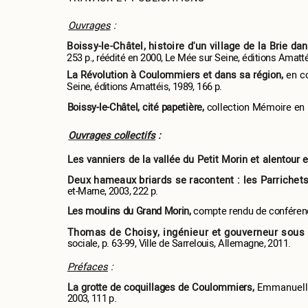
Ouvrages
:
Boissy-le-Châtel, histoire d'un village de la Brie d
253 p., réédité en 2000, Le Mée sur Seine, éditions Amatté
La Révolution à Coulommiers et dans sa région,
en c
Seine, éditions Amattéis, 1989, 166 p.
Boissy-le-Châtel, cité papetière,
collection Mémoire en i
Ouvrages collectifs
:
Les vanniers de la vallée du Petit Morin et alentour 
Deux hameaux briards se racontent : les Parrichets
et-Marne, 2003, 222 p.
Les moulins du Grand Morin,
compte rendu de conférenc
Thomas de Choisy, ingénieur et gouverneur sous
sociale, p. 63-99, Ville de Sarrelouis, Allemagne, 2011.
Préfaces
:
La grotte de coquillages de Coulommiers,
Emmanuelle
2003, 111 p.