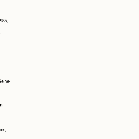
985,
r
Seine-
on
ins,