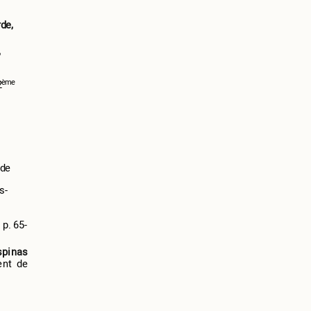
de,
,
ème
2
 de
s-
 p. 65-
spinas
ent de