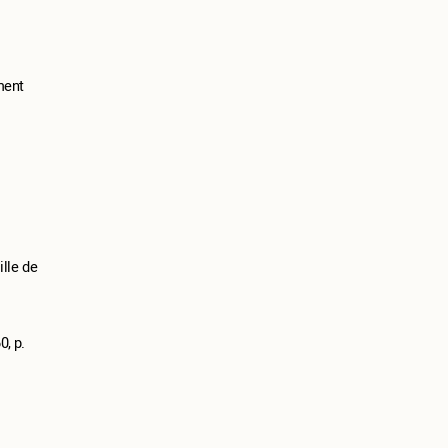
ment
ille de
0, p.